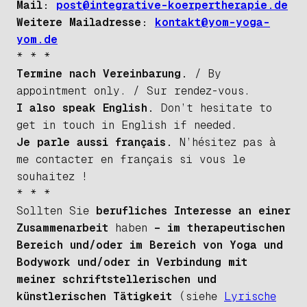
Mail:
post@integrative-koerpertherapie.de
Weitere Mailadresse:
kontakt@yom-yoga-
yom.de
* * *
Termine nach Vereinbarung.
/ By
appointment only. / Sur rendez-vous.
I also speak English.
Don’t hesitate to
get in touch in English if needed.
Je parle aussi français.
N’hésitez pas à
me contacter en français si vous le
souhaitez !
* * *
Sollten Sie
berufliches Interesse an einer
Zusammenarbeit
haben
– im therapeutischen
Bereich und/oder im Bereich von Yoga und
Bodywork und/oder in Verbindung mit
meiner schriftstellerischen und
künstlerischen Tätigkeit
(siehe
Lyrische