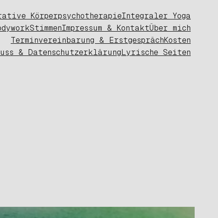
rative Körperpsychotherapie
Integraler Yoga
odywork
Stimmen
Impressum & Kontakt
Über mich
Terminvereinbarung & Erstgespräch
Kosten
luss & Datenschutzerklärung
Lyrische Seiten