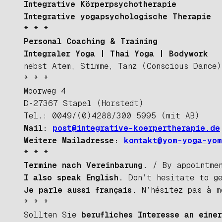
Integrative Körperpsychotherapie
Integrative yogapsychologische Therapie
* * *
Personal Coaching & Training
Integraler Yoga
|
Thai Yoga | Bodywork
nebst Atem, Stimme, Tanz (Conscious Dance)
* * *
Moorweg 4
D-27367 Stapel (Horstedt)
Tel.: 0049/(0)4288/300 5995 (mit AB)
Mail:
post@integrative-koerpertherapie.de
Weitere Mailadresse:
kontakt@yom-yoga-yo
* * *
Termine nach Vereinbarung.
/ By appointmen
I also speak English.
Don’t hesitate to g
Je parle aussi français.
N’hésitez pas à m
* * *
Sollten Sie
berufliches Interesse an eine