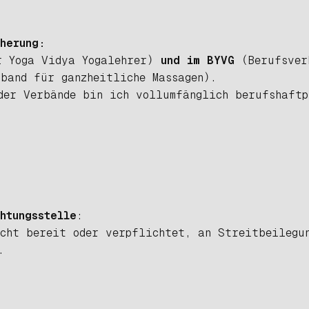
herung:
r Yoga Vidya Yogalehrer)
und im BYVG
(Berufsver
rband für ganzheitliche Massagen).
der Verbände bin ich vollumfänglich berufshaftp
htungsstelle
:
icht bereit oder verpflichtet, an Streitbeilegu
.